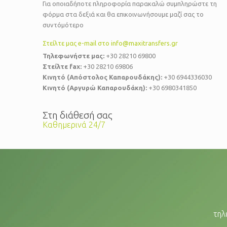
Για οποιαδήποτε πληροφορία παρακαλώ συμπληρώστε τη
φόρμα στα δεξιά και θα επικοινωνήσουμε μαζί σας το
συντόμότερο
Στείλτε μας e-mail στο info@maxitransfers.gr
Τηλεφωνήστε μας:
+30 28210 69800
Στείλτε fax:
+30 28210 69806
Κινητό (Απόστολος Καπαρουδάκης):
+30 6944336030
Κινητό (Αργυρώ Καπαρουδάκη):
+30 6980341850
Στη διάθεσή σας
Καθημερινά 24/7
τηλ