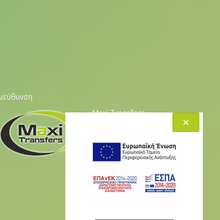
Διεύθυνση
Maxi Transfers
✕
Πλ. Ελ. Βενιζέλου,
Κουνουπιδιανά
Ακρωτηρίου,
Χανιά, Κρήτη