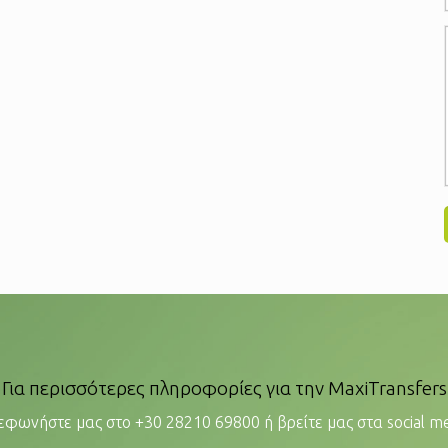
Για περισσότερες πληροφορίες για την MaxiTransfers
εφωνήστε μας στο +30 28210 69800 ή βρείτε μας στα social me