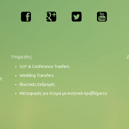
Υπηρεσίες
V.I.P. & Conference Tranfers
Wedding Transfers
 η
Ιδιωτικές Εκδρομές
Μεταφορές για άτομα με κινητικά προβλήματα