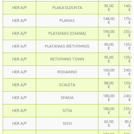
95,00
140,0
HER A/P
PLAKA ELOUNTA
€
€
148,00
175,0
HER A/P
PLAKIAS
€
€
190,00
235,0
HER A/P
PLATANIAS (CHANIA)
€
€
90,00
130,0
HER A/P
PLATANIAS (RETHYMNO)
€
€
95,00
130,0
HER A/P
RETHYMNO TOWN
€
€
160,00
240,0
HER A/P
RODAKINO
€
€
88,00
130,0
HER A/P
SCALETA
€
€
180,00
240,0
HER A/P
SFAKIA
€
€
180,00
235,0
HER A/P
SITIA
€
€
65,00
85,00
HER A/P
SISSI
€
€