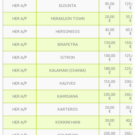
95,00
125,0
HER A/P
ELOUNTA
€
€
20,00
35,00
HER A/P
HERAKLION TOWN
€
€
45,00
65,00
HER A/P
HERSONISOS
€
€
130,00
150,0
HER A/P
IERAPETRA
€
€
100,00
125,0
HER A/P
ISTRON
€
€
180,00
225,0
HER A/P
KALAMAKI (CHANIA)
€
€
155,00
200,0
HER A/P
KALYVES
€
€
205,00
265,0
HER A/P
KAMISIANA
€
€
20,00
35,00
HER A/P
KARTEROS
€
€
30,00
40,00
HER A/P
KOKKINI HANI
€
€
205,00
265,0