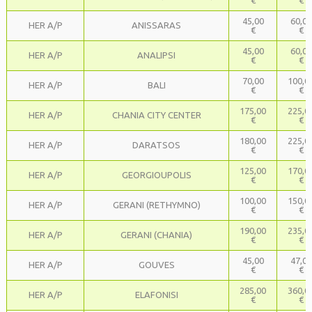
€
€
45,00
60,00
HER A/P
ANISSARAS
€
€
45,00
60,00
HER A/P
ANALIPSI
€
€
70,00
100,0
HER A/P
BALI
€
€
175,00
225,0
HER A/P
CHANIA CITY CENTER
€
€
180,00
225,0
HER A/P
DARATSOS
€
€
125,00
170,0
HER A/P
GEORGIOUPOLIS
€
€
100,00
150,0
HER A/P
GERANI (RETHYMNO)
€
€
190,00
235,0
HER A/P
GERANI (CHANIA)
€
€
45,00
47,00
HER A/P
GOUVES
€
€
285,00
360,0
HER A/P
ELAFONISI
€
€