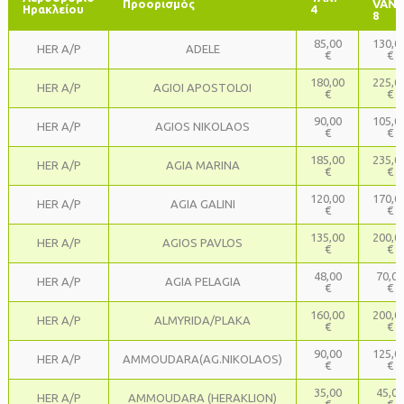
Προορισμός
VAN-
Ηρακλείου
4
8
85,00
130,0
HER A/P
ADELE
€
€
180,00
225,0
HER A/P
AGIOI APOSTOLOI
€
€
90,00
105,0
HER A/P
AGIOS NIKOLAOS
€
€
185,00
235,0
HER A/P
AGIA MARINA
€
€
120,00
170,0
HER A/P
AGIA GALINI
€
€
135,00
200,0
HER A/P
AGIOS PAVLOS
€
€
48,00
70,00
HER A/P
AGIA PELAGIA
€
€
160,00
200,0
HER A/P
ALMYRIDA/PLAKA
€
€
90,00
125,0
HER A/P
AMMOUDARA(AG.NIKOLAOS)
€
€
35,00
45,00
HER A/P
AMMOUDARA (HERAKLION)