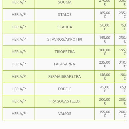
270,00
330,0
HER A/P
SOUGIA
€
€
185,00
235,0
HER A/P
STALOS
€
€
50,00
75,00
HER A/P
STALIDA
€
€
195,00
250,0
HER A/P
STAVROS/AKROTIRI
€
€
180,00
195,0
HER A/P
TRIOPETRA
€
€
235,00
310,0
HER A/P
FALASARNA
€
€
148,00
190,0
HER A/P
FERMA IERAPETRA
€
€
45,00
65,00
HER A/P
FODELE
€
€
200,00
250,0
HER A/P
FRAGOCASTELLO
€
€
155,00
200,0
HER A/P
VAMOS
€
€