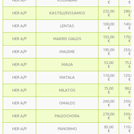
HER A/P
KOLIMBARI
€
€
225,00
280,0
HER A/P
KASTELI/KISSAMOS
€
€
100,00
140,0
HER A/P
LENTAS
€
€
155,00
170,0
HER A/P
MAKRIS GIALOS
€
€
195,00
250,0
HER A/P
MALEME
€
€
55,00
75,00
HER A/P
MALIA
€
€
110,00
120,0
HER A/P
MATALA
€
€
75,00
90,00
HER A/P
MILATOS
€
€
260,00
330,0
HER A/P
OMALOS
€
€
270,00
330,0
HER A/P
PALEOCHORA
€
€
85,00
110,0
HER A/P
PANORMO
€
€